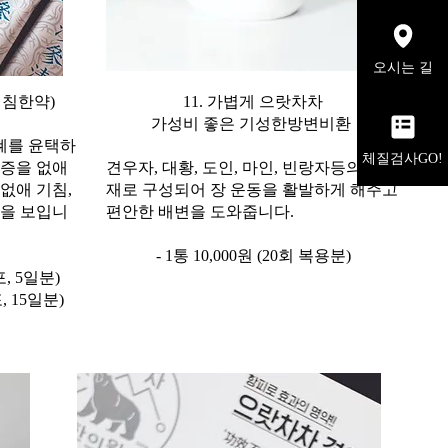
오시는 길
기침한약)
11. 가볍게 으랏차차
가성비 좋은 기성한방변비환
폐를 윤택하
체질검사GO!
염증을 없애
견우자, 대황, 도인, 마인, 빈랑자등의 한약
없애 기침,
재로 구성되어 장 운동을 활발하게 해주고
능을 보입니
편안한 배변을 도와줍니다.
- 1통 10,000원 (20회 복용분)
포, 5일분)
포, 15일분)