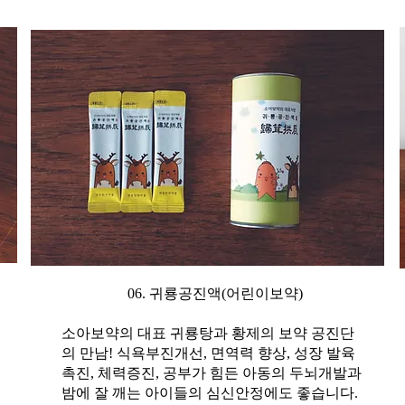
06. 귀룡공진액(어린이보약)
소아보약의 대표 귀룡탕과 황제의 보약 공진단
의 만남! 식욕부진개선, 면역력 향상, 성장 발육
촉진, 체력증진, 공부가 힘든 아동의 두뇌개발과
밤에 잘 깨는 아이들의 심신안정에도 좋습니다.