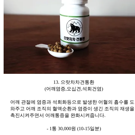
13. 으랏차차견통환
(어깨염증,오십견,석회건염)
어깨 관절에 염증과 석회화등으로 발생한 어혈의 흡수를 도
와주고 어깨 조직의 혈액순환과 염증이 생긴 조직의 재생을
촉진시켜주면서 어깨통증을 완화시켜줍니다.
- 1통 30,000원 (10-15일분)