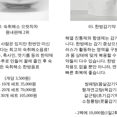
02. 숙취해소 으랏차차
03. 한방감기약
​원내판매 2위
해열 진통제와 항생제는 감
 사람은 있지만 한번만 마신
니다. 한방에는 감기 증상으
다는 최고의 숙취해소음료!
러스가 활동하는 영역을 구
화, 축사인, 엿기름 등의 한약재
과 몸 상태에 맞게 복용할 수
가루로 만들어 꿀에 졸인 후 숙
약들이 다수 있습니다. 한방
든 숙취해소 한방음료
작용도 없을 뿐만 아니라, 
빠른 회복에 좋습니다.
[개당 3,500원]
- 10개 세트 35,000원
쌍패
탕(몸살감기
- 20개 세트 70,000원
형개연교탕(목감기
- 30개 세트 105,000원
갈근탕(초기감기약
소청룡탕(콧물감기
- 2팩에 10,000원(1일2