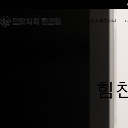
으랏차차공진단
힘찬