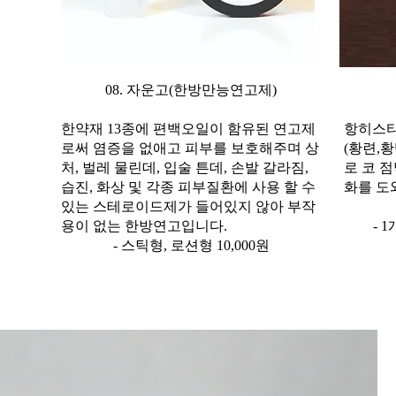
08. 자운고(한방만능연고제)
한약재 13종에 편백오일이 함유된 연고제
항히스타
로써 염증을 없애고 피부를 보호해주며 상
(황련,
처, 벌레 물린데, 입술 튼데, 손발 갈라짐,
로 코 
습진, 화상 및 각종 피부질환에 사용 할 수
화를 도
있는 스테로이드제가 들어있지 않아 부작
용이 없는 한방연고입니다.
- 1
- 스틱형, 로션형 10,000원