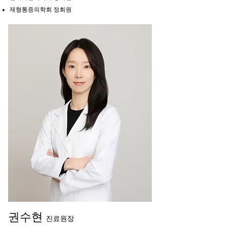
제형통증의학회 정회원
권수현
진료원장