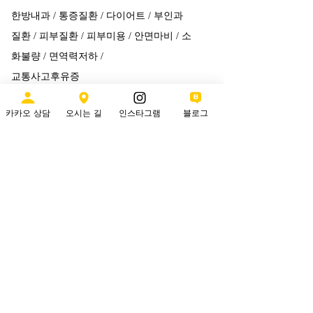
한방내과 / 통증질환 / 다이어트 / 부인과
질환 / 피부질환 / 피부미용 / 안면마비 / 소
화불량 / 면역력저하 /
교통사고후유증
현) 으랏차차한의원 진료원장
카카오 상담
오시는 길
인스타그램
블로그
전) 바른한의원 진료원장
전) 미올한의원 대표원장
전) 광덕안정한의원 진료원장
전) 참다인한의원 진료원장
한방비만학회 회원
대한한의사협회 회원
대한 임상약침약회