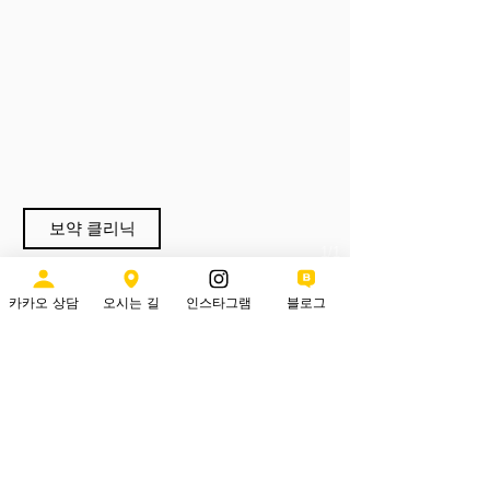
보약 클리닉
1/1
카카오 상담
오시는 길
인스타그램
블로그
​으랏차차 상비약