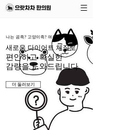
나는 곰족? 고양이족? 여우족?
새로운 다이어트 체질로
편안하고 확실한
감량을 도와드립니다.
더 둘러보기